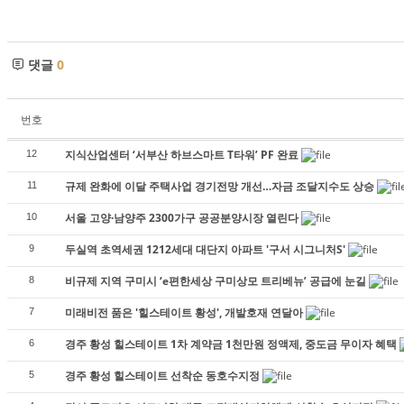
댓글
0
번호
지식산업센터 ‘서부산 하브스마트 T타워’ PF 완료
12
규제 완화에 이달 주택사업 경기전망 개선…자금 조달지수도 상승
11
서울 고양·남양주 2300가구 공공분양시장 열린다
10
두실역 초역세권 1212세대 대단지 아파트 '구서 시그니처S'
9
비규제 지역 구미시 ‘e편한세상 구미상모 트리베뉴’ 공급에 눈길
8
미래비전 품은 '힐스테이트 황성', 개발호재 연달아
7
경주 황성 힐스테이트 1차 계약금 1천만원 정액제, 중도금 무이자 혜택
6
경주 황성 힐스테이트 선착순 동호수지정
5