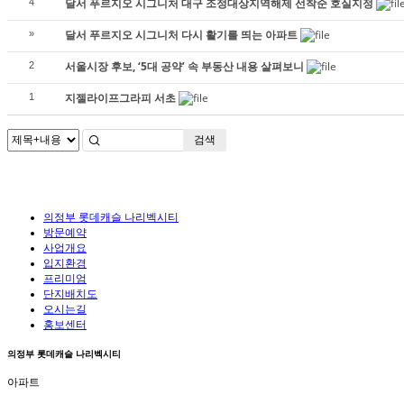
달서 푸르지오 시그니처 대구 조정대상지역해제 선착순 호실지정
4
달서 푸르지오 시그니처 다시 활기를 띄는 아파트
»
서울시장 후보, ‘5대 공약’ 속 부동산 내용 살펴보니
2
지젤라이프그라피 서초
1
검색
의정부 롯데캐슬 나리벡시티
방문예약
사업개요
입지환경
프리미엄
단지배치도
오시는길
홍보센터
의정부 롯데캐슬 나리벡시티
아파트