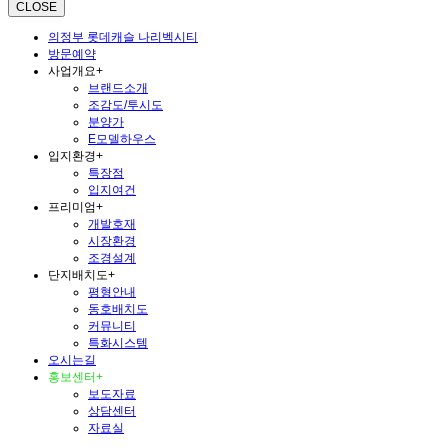
CLOSE
의정부 롯데캐슬 나리벡시티
방문예약
사업개요
+
브랜드소개
조감도/투시도
분양가
E모델하우스
입지환경
+
특장점
입지여건
프리미엄
+
개발호재
시장환경
조경설계
단지배치도
+
평형안내
동호배치도
커뮤니티
특화시스템
오시는길
홍보센터
+
보도자료
상담센터
자료실