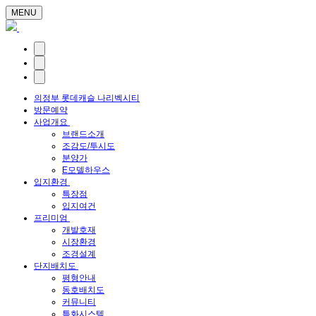
MENU
의정부 롯데캐슬 나리벡시티
방문예약
사업개요
브랜드소개
조감도/투시도
분양가
E모델하우스
입지환경
특장점
입지여건
프리미엄
개발호재
시장환경
조경설계
단지배치도
평형안내
동호배치도
커뮤니티
특화시스템