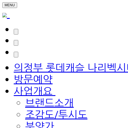
MENU
의정부 롯데캐슬 나리벡시
방문예약
사업개요
브랜드소개
조감도/투시도
분양가