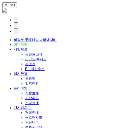
MENU
의정부 롯데캐슬 나리벡시티
방문예약
사업개요
브랜드소개
조감도/투시도
분양가
E모델하우스
입지환경
특장점
입지여건
프리미엄
개발호재
시장환경
조경설계
단지배치도
평형안내
동호배치도
커뮤니티
특화시스템