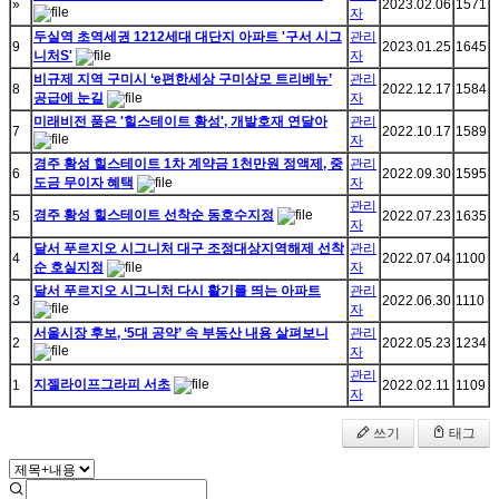
»
2023.02.06
1571
자
두실역 초역세권 1212세대 대단지 아파트 '구서 시그
관리
9
2023.01.25
1645
니처S'
자
비규제 지역 구미시 ‘e편한세상 구미상모 트리베뉴’
관리
8
2022.12.17
1584
공급에 눈길
자
미래비전 품은 '힐스테이트 황성', 개발호재 연달아
관리
7
2022.10.17
1589
자
경주 황성 힐스테이트 1차 계약금 1천만원 정액제, 중
관리
6
2022.09.30
1595
도금 무이자 혜택
자
관리
경주 황성 힐스테이트 선착순 동호수지정
5
2022.07.23
1635
자
달서 푸르지오 시그니처 대구 조정대상지역해제 선착
관리
4
2022.07.04
1100
순 호실지정
자
달서 푸르지오 시그니처 다시 활기를 띄는 아파트
관리
3
2022.06.30
1110
자
서울시장 후보, ‘5대 공약’ 속 부동산 내용 살펴보니
관리
2
2022.05.23
1234
자
관리
지젤라이프그라피 서초
1
2022.02.11
1109
자
쓰기
태그