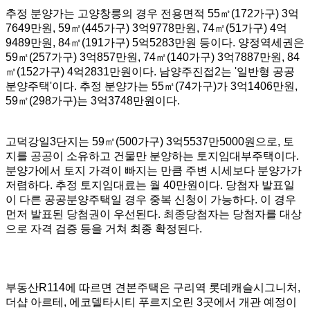
추정 분양가는 고양창릉의 경우 전용면적 55㎡(172가구) 3억
7649만원, 59㎡(445가구) 3억9778만원, 74㎡(51가구) 4억
9489만원, 84㎡(191가구) 5억5283만원 등이다. 양정역세권은
59㎡(257가구) 3억857만원, 74㎡(140가구) 3억7887만원, 84
㎡(152가구) 4억2831만원이다. 남양주진접2는 '일반형 공공
분양주택'이다. 추정 분양가는 55㎡(74가구)가 3억1406만원,
59㎡(298가구)는 3억3748만원이다.
고덕강일3단지는 59㎡(500가구) 3억5537만5000원으로, 토
지를 공공이 소유하고 건물만 분양하는 토지임대부주택이다.
분양가에서 토지 가격이 빠지는 만큼 주변 시세보다 분양가가
저렴하다. 추정 토지임대료는 월 40만원이다. 당첨자 발표일
이 다른 공공분양주택일 경우 중복 신청이 가능하다. 이 경우
먼저 발표된 당첨권이 우선된다. 최종당첨자는 당첨자를 대상
으로 자격 검증 등을 거쳐 최종 확정된다.
부동산R114에 따르면 견본주택은 구리역 롯데캐슬시그니처,
더샵 아르테, 에코델타시티 푸르지오린 3곳에서 개관 예정이