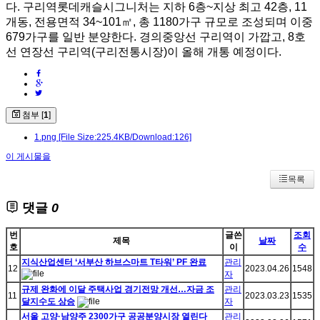
다. 구리역롯데캐슬시그니처는 지하 6층~지상 최고 42층, 11
개동, 전용면적 34~101㎡, 총 1180가구 규모로 조성되며 이중
679가구를 일반 분양한다. 경의중앙선 구리역이 가깝고, 8호
선 연장선 구리역(구리전통시장)이 올해 개통 예정이다.
첨부 [
1
]
1.png
[File Size:225.4KB/Download:126]
이 게시물을
목록
댓글
0
번
글쓴
조회
제목
날짜
호
이
수
지식산업센터 ‘서부산 하브스마트 T타워’ PF 완료
관리
12
2023.04.26
1548
자
규제 완화에 이달 주택사업 경기전망 개선…자금 조
관리
11
2023.03.23
1535
달지수도 상승
자
서울 고양·남양주 2300가구 공공분양시장 열린다
관리