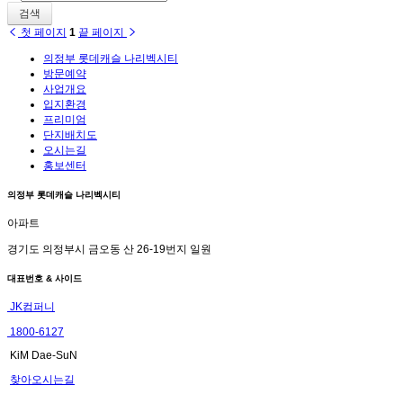
검색
첫 페이지
1
끝 페이지
의정부 롯데캐슬 나리벡시티
방문예약
사업개요
입지환경
프리미엄
단지배치도
오시는길
홍보센터
의정부 롯데캐슬 나리벡시티
아파트
경기도 의정부시 금오동 산 26-19번지 일원
대표번호 & 사이드
JK컴퍼니
1800-6127
KiM Dae-SuN
찾아오시는길