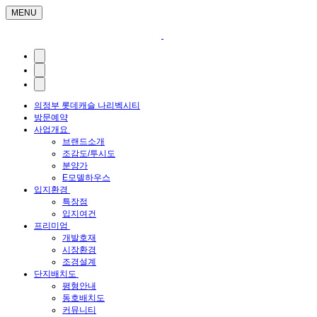
MENU
의정부 롯데캐슬 나리벡시티
방문예약
사업개요
브랜드소개
조감도/투시도
분양가
E모델하우스
입지환경
특장점
입지여건
프리미엄
개발호재
시장환경
조경설계
단지배치도
평형안내
동호배치도
커뮤니티