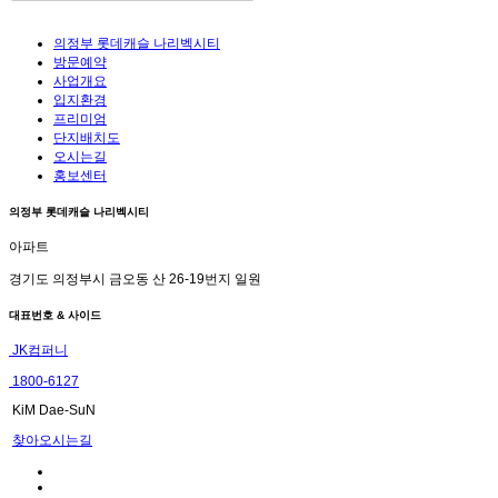
의정부 롯데캐슬 나리벡시티
방문예약
사업개요
입지환경
프리미엄
단지배치도
오시는길
홍보센터
의정부 롯데캐슬 나리벡시티
아파트
경기도 의정부시 금오동 산 26-19번지 일원
대표번호 & 사이드
JK컴퍼니
1800-6127
KiM Dae-SuN
찾아오시는길