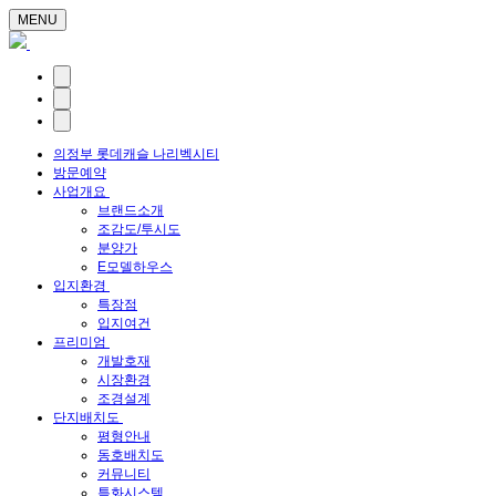
MENU
의정부 롯데캐슬 나리벡시티
방문예약
사업개요
브랜드소개
조감도/투시도
분양가
E모델하우스
입지환경
특장점
입지여건
프리미엄
개발호재
시장환경
조경설계
단지배치도
평형안내
동호배치도
커뮤니티
특화시스템