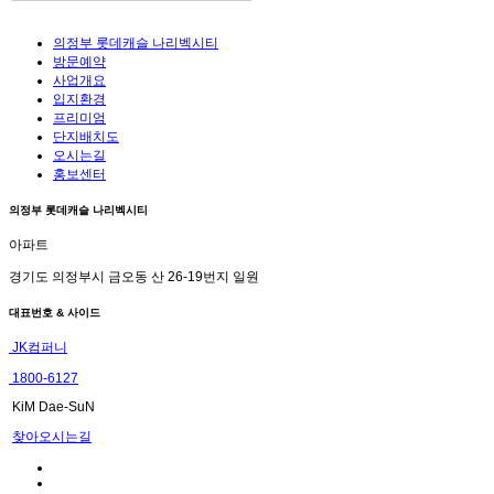
의정부 롯데캐슬 나리벡시티
방문예약
사업개요
입지환경
프리미엄
단지배치도
오시는길
홍보센터
의정부 롯데캐슬 나리벡시티
아파트
경기도 의정부시 금오동 산 26-19번지 일원
대표번호 & 사이드
JK컴퍼니
1800-6127
KiM Dae-SuN
찾아오시는길