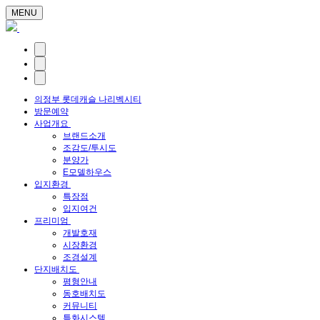
MENU
의정부 롯데캐슬 나리벡시티
방문예약
사업개요
브랜드소개
조감도/투시도
분양가
E모델하우스
입지환경
특장점
입지여건
프리미엄
개발호재
시장환경
조경설계
단지배치도
평형안내
동호배치도
커뮤니티
특화시스템