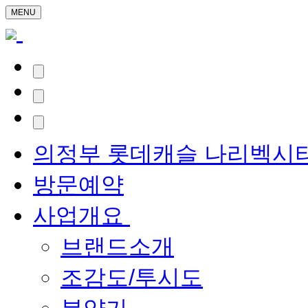
MENU
의정부 롯데캐슬 나리벡시
방문예약
사업개요
브랜드소개
조감도/투시도